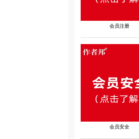
会员注册
会员安全