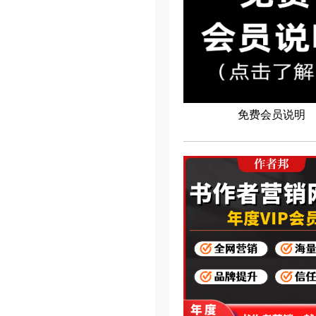
免费会员说明