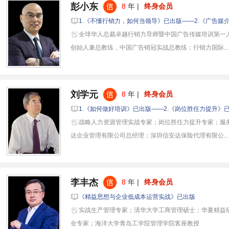
彭小东
8
年 |
终身会员
1.《不懂行销力，如何当领导》已出版——2.《广告媒
全球华人总裁卓越行销力导师暨中国广告传媒培训第一
创始人兼总教练，中国广告销冠实战总教练；行销力国际...
刘学元
8
年 |
终身会员
1.《如何做好培训》已出版——2.《岗位胜任力提升》
战略人力资源管理实战专家；岗位胜任力提升专家；服
达企业管理有限公司总经理；深圳信安达保险代理有限公...
李丰杰
8
年 |
终身会员
《精益思想与企业低成本运营实战》已出版
实战生产管理专家；清华大学工商管理硕士；华夏精益
全专家；海洋大学青岛工学院管理学院客座教授