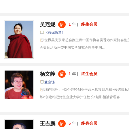
吴燕妮
1
年 |
终生会员
《燕妮悟道》
世界吴氏宗亲总会副主席中国作协会员香港作家协会副主
会美育活动评委中国实学研究会理事中国...
杨文静
1
年 |
终生会员
益企链
现任职务：>益企链轻创业平台六店项目总裁>云选帮私
练>创建鸣记烤鱼企业大学并任校长>魅影领袖管理咨...
王吉鹏
5
年 |
终身会员