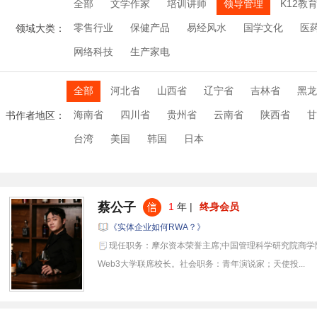
全部
文学作家
培训讲师
领导管理
K12教
零售行业
保健产品
易经风水
国学文化
医
领域大类：
网络科技
生产家电
全部
河北省
山西省
辽宁省
吉林省
黑龙
海南省
四川省
贵州省
云南省
陕西省
甘
书作者地区：
台湾
美国
韩国
日本
蔡公子
1
年 |
终身会员
《实体企业如何RWA？》
现任职务：摩尔资本荣誉主席;中国管理科学研究院商学
Web3大学联席校长。社会职务：青年演说家；天使投...