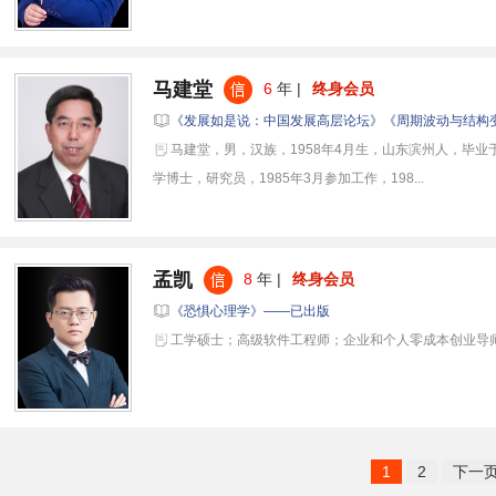
马建堂
6
年 |
终身会员
《发展如是说：中国发展高层论坛》《周期波动与结构
马建堂，男，汉族，1958年4月生，山东滨州人，毕
学博士，研究员，1985年3月参加工作，198...
孟凯
8
年 |
终身会员
《恐惧心理学》——已出版
工学硕士；高级软件工程师；企业和个人零成本创业导
1
2
下一