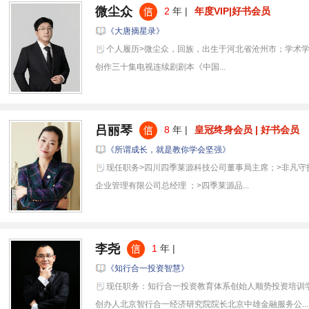
微尘众
2
年 |
年度VIP|好书会员
《大唐摘星录》
个人履历>微尘众，回族，出生于河北省沧州市；学术学
创作三十集电视连续剧剧本《中国...
吕丽琴
8
年 |
皇冠终身会员 | 好书会员
《所谓成长，就是教你学会坚强》
现任职务>四川四季莱源科技公司董事局主席；>非凡守
企业管理有限公司总经理 ；>四季莱源品...
李尧
1
年 |
《知行合一投资智慧》
现任职务：知行合一投资教育体系创始人顺势投资培训
创办人北京智行合一经济研究院院长北京中雄金融服务公...