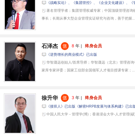
《战略实论》、《集团管控》、《企业文化建设》、《
著名管理学者；集团管理权威专家；中国顶级管理咨询
事长；长期从事大型企业管理实证研究与咨询，善于把握...
石泽杰
8
年 |
终身会员
《逆势增长的商业模式》已出版
华智晟远创始人/首席导师；华智晟远（北京）管理咨询
家库专家评委；国家工信部全国领军人才项目授课专家；...
徐升华
3
年 |
终身会员
《接班人》已出版《解密HRPB发展与体系构建》已出
中国人民大学－管理学(博)；香港浸会大学-人才管理(硕