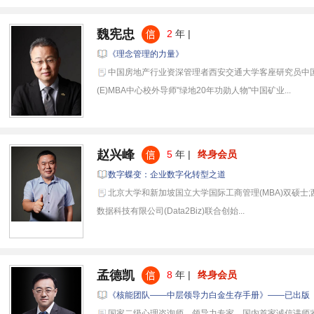
魏宪忠
2
年 |
《理念管理的力量》
中国房地产行业资深管理者西安交通大学客座研究员中
(E)MBA中心校外导师"绿地20年功勋人物"中国矿业...
赵兴峰
5
年 |
终身会员
数字蝶变：企业数字化转型之道
北京大学和新加坡国立大学国际工商管理(MBA)双硕士
数据科技有限公司(Data2Biz)联合创始...
孟德凯
8
年 |
终身会员
《核能团队——中层领导力白金生存手册》——已出版
国家二级心理咨询师，领导力专家，国内首家诚信讲师