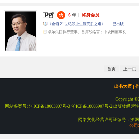
卫哲
6
年 |
终身会员
《金领:21世纪职业生涯完胜之道》——已出版
卓尔集团执行董事、首席战略官；中农网董事长
首页
上一页
出书大师
|
Copyright ©
网站备案号: 沪ICP备18003907号-3
沪ICP备18003907号-2
|
出版物经营许可
网络文化经营许可证编号：沪网文
公司