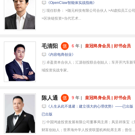
《OpenClaw智能体实战指南》
现任职务： >随元科技有限公司合伙人 >AI虚拟员工
>区块链投资>当代艺术...
毛清阳
6
年 |
皇冠终身会员 | 好书会员
《内容电商创业》
卓盈资本合伙人；汇源创投联合创始人；车开开汽车新
域投资实战专家。
陈人通
9
年 |
皇冠终身会员 | 好书会员
《人生从此不逃避：建立强大的心理优势》——已出版
已出版
中国鸿途投资发展有限公司董事局主席；凤呈祥珠宝（
财富创始人；世界海外学人投资联盟机构轮席主席；曾任...