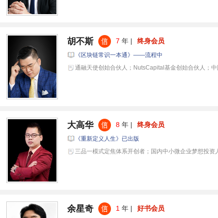
胡不斯
7
年 |
终身会员
《区块链常识一本通》——流程中
通融天使创始合伙人；NutsCapital基金创始合伙人
大高华
8
年 |
终身会员
《重新定义人生》已出版
三品一模式定焦体系开创者；国内中小微企业梦想投资
余星奇
1
年 |
好书会员