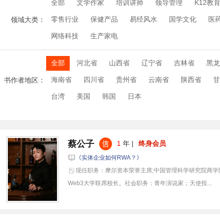
全部
文学作家
培训讲师
领导管理
K12教
零售行业
保健产品
易经风水
国学文化
医
领域大类：
网络科技
生产家电
全部
河北省
山西省
辽宁省
吉林省
黑龙
海南省
四川省
贵州省
云南省
陕西省
甘
书作者地区：
台湾
美国
韩国
日本
蔡公子
1
年 |
终身会员
《实体企业如何RWA？》
现任职务：摩尔资本荣誉主席;中国管理科学研究院商学
Web3大学联席校长。社会职务：青年演说家；天使投...