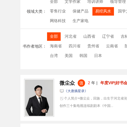
全部
文学作家
培训讲师
领导管理
零售行业
保健产品
易经风水
国学
领域大类：
网络科技
生产家电
全部
河北省
山西省
辽宁省
吉
海南省
四川省
贵州省
云南省
书作者地区：
台湾
美国
韩国
日本
微尘众
2
年 |
年度VIP|好书
《大唐摘星录》
个人简介>微尘众，回族，出生于河北省沧
创作三十集电视连续剧剧本《中国...