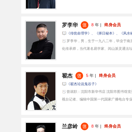
罗李华
8
年 |
终身会员
《传统命理学》、《择日秘本》、《风水
罗李华，男，生于一九八二年，毕业于南
化传承师，当代著名易学家、闾山派灵通法坛主
翟杰
5
年 |
终身会员
《翟杰论说鬼谷子》
曾就职：沈阳市新华书店 沈阳市图书馆
视台记者、编辑中国第一代国家广播电台专业..
兰彦岭
8
年 |
终身会员