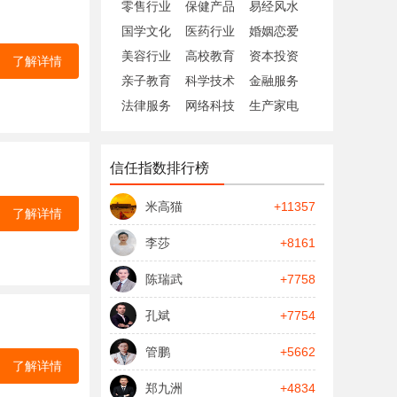
零售行业
保健产品
易经风水
国学文化
医药行业
婚姻恋爱
美容行业
高校教育
资本投资
了解详情
亲子教育
科学技术
金融服务
法律服务
网络科技
生产家电
信任指数排行榜
米高猫
+11357
了解详情
李莎
+8161
陈瑞武
+7758
孔斌
+7754
管鹏
+5662
了解详情
郑九洲
+4834