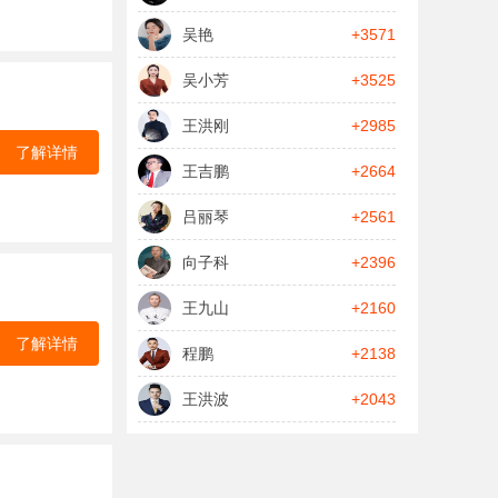
吴艳
+3571
吴小芳
+3525
王洪刚
+2985
了解详情
王吉鹏
+2664
吕丽琴
+2561
向子科
+2396
王九山
+2160
了解详情
程鹏
+2138
王洪波
+2043