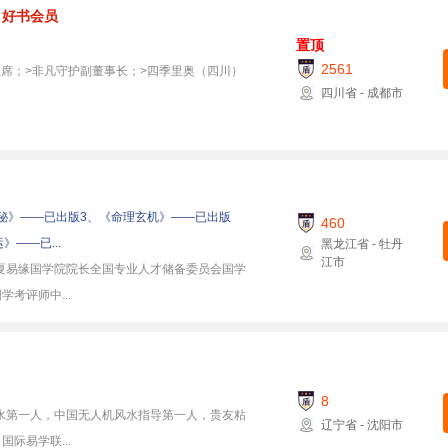
 好书会员
置顶
2561
席；>非凡守护副董事长；>四季里奥（四川）
四川省 - 成都市
秘》——已出版3、《命理玄机》——已出版
460
——已...
黑龙江省 - 牡丹
江市
夏易缘国学院院长全国专业人才储备委员会国学
考评师中...
8
水第一人，中国无人机风水指导第一人，贵友粘
辽宁省 - 沈阳市
际易学联...