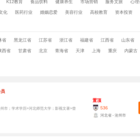
K12教育
食品饮料
健康养生
市场营销
服务文旅
心理
文化
医药行业
婚姻恋爱
美容行业
高校教育
资本投资
林省
黑龙江省
江苏省
浙江省
福建省
江西省
山东省
陕西省
甘肃省
北京
青海省
天津
上海
重庆
内蒙古
会员
置顶
536
州市；学术学历>河北师范大学；影视文著>曾
河北省 - 沧州市