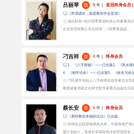
吕丽琴
8
年 |
皇冠终身会员 |
《所谓成长，就是教你学会坚强》
现任职务>四川四季莱源科技公司董事局主
企业管理有限公司总经理 ；>四季莱源品...
刁吉祥
8
年 |
终身会员
1、《八字探秘》——已出版2、《风水探
4、《相学论命》——已出版5、《姓名与命运》
刁氏易学创始人八字命理实战专家北京华
教授诸夏周易文化研究院专家委员会副主任国学
蔡长安
8
年 |
终身会员
《易经教你幸福的活法》已出版
菲律宾总统府御用风水师，中国房地产风
盟汇创始人，香港长安国际风水研究院院长，国