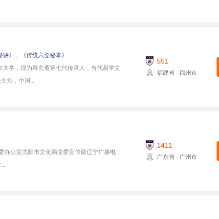
秘诀》、《传统六爻秘本》
551
京大学，现为释玄斋第七代传承人，当代易学文
福建省 - 福州市
持，中国...
1411
党委办公室沈阳市文化局党委宣传部辽宁广播电
广东省 - 广州市
.