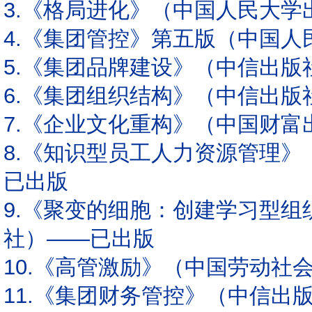
3.《格局进化》（中国人民大学
4.《集团管控》第五版（中国人
5.《集团品牌建设》（中信出版
6.《集团组织结构》（中信出版
7.《企业文化重构》（中国财富
8.《知识型员工人力资源管理
已出版
9.《聚变的细胞：创建学习型组
社）——已出版
10.《高管激励》（中国劳动社
11.《集团财务管控》（中信出