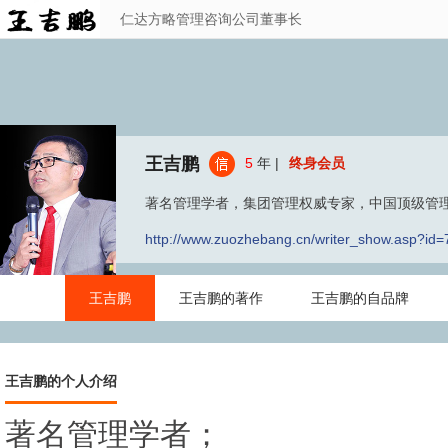
仁达方略管理咨询公司董事长
王吉鹏
5
年 |
终身会员
著名管理学者，集团管理权威专家，中国顶级管
http://www.zuozhebang.cn/writer_show.asp?id=
王吉鹏
王吉鹏的著作
王吉鹏的自品牌
王吉鹏的个人介绍
著名管理学者；