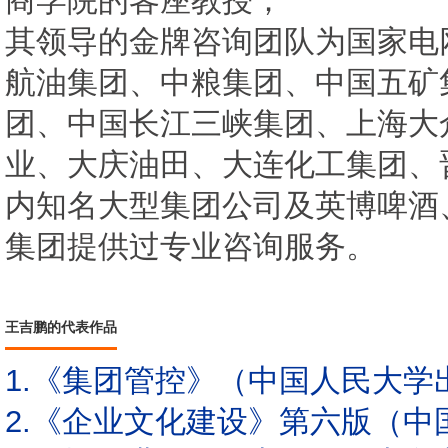
商学院的客座教授；
其领导的金牌咨询团队为国家电
航油集团、中粮集团、中国五矿
团、中国长江三峡集团、上海大
业、大庆油田、大连化工集团、
内知名大型集团公司及英博啤酒
集团提供过专业咨询服务。
王吉鹏的代表作品
1.《集团管控》（中国人民大学
2.《企业文化建设》第六版（