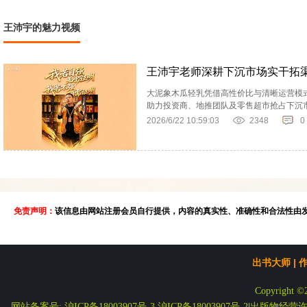
王沛宇的魅力视频
王沛宇老师深耕下沉市场实干拓
大泥象木瓜轻乳凭借高性价比与清晰运营模
助力投资商、地推团队及零售超市抢占下沉
2026/6/22 10:59:03
2348
0
免责声明：
该信息由网站注册会员自行提供，内容的真实性、准确性和合法性由
出书大师
|
Copyright ©
网站备案号: 沪ICP备18003907号-3
沪ICP备18003907号-2
|
出版物经营许可